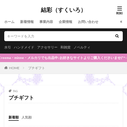
結彩（すくいろ）
ホーム
新着情報
事業内容
企業情報
お問い合わせ
水引
ハンドメイド
アクセサリー
和雑貨
ノベルティ
ema・minne・メルカリでも出品中♪お好きなサイトよりご購入くださいませ(*^-^*)◆
HOME
プチギフト
TAG
プチギフト
新着順
人気順