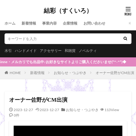
結彩（すくいろ）
ホーム
新着情報
事業内容
企業情報
お問い合わせ
水引
ハンドメイド
アクセサリー
和雑貨
ノベルティ
nne・メルカリでも出品中♪お好きなサイトよりご購入くださいませ(*^-^*)◆
HOME
新着情報
お知らせ・つぶやき
オーナー佐野がCM出演
オーナー佐野がCM出演
2023-12-27
2023-12-27
お知らせ・つぶやき
113View
0件