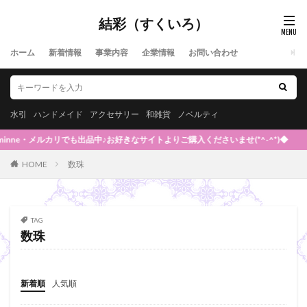
結彩（すくいろ）
ホーム
新着情報
事業内容
企業情報
お問い合わせ
水引
ハンドメイド
アクセサリー
和雑貨
ノベルティ
inne・メルカリでも出品中♪お好きなサイトよりご購入くださいませ(*^-^*)◆
HOME
数珠
TAG
数珠
新着順
人気順