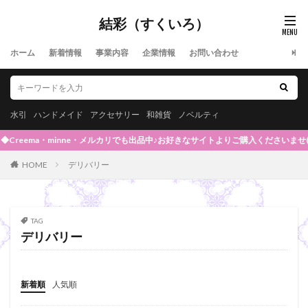
結彩（すくいろ）
ホーム
新着情報
事業内容
企業情報
お問い合わせ
水引
ハンドメイド
アクセサリー
和雑貨
ノベルティ
Creema・minne・メルカリでも出品中♪お好きなサイトよりご購入くださいませ(*^-^
HOME
デリバリー
TAG
デリバリー
新着順
人気順