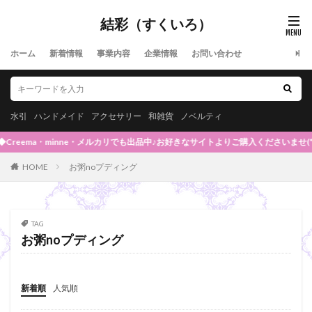
結彩（すくいろ）
ホーム
新着情報
事業内容
企業情報
お問い合わせ
水引
ハンドメイド
アクセサリー
和雑貨
ノベルティ
reema・minne・メルカリでも出品中♪お好きなサイトよりご購入くださいませ(*^-^
HOME
お粥noプディング
TAG
お粥noプディング
新着順
人気順