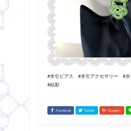
#水引ピアス #水引アクセサリー #
#結彩