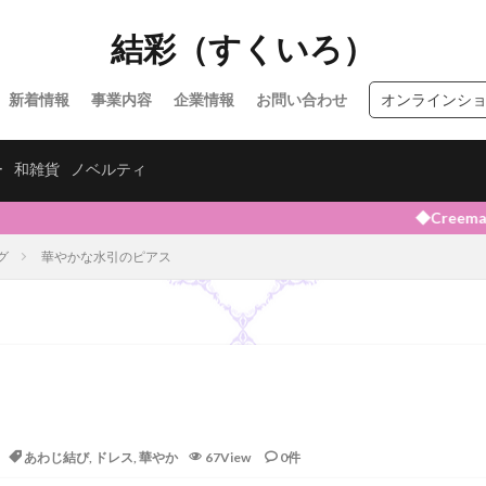
結彩（すくいろ）
新着情報
事業内容
企業情報
お問い合わせ
オンラインシ
ー
和雑貨
ノベルティ
◆Creema・minne・メ
グ
華やかな水引のピアス
あわじ結び
,
ドレス
,
華やか
67View
0件