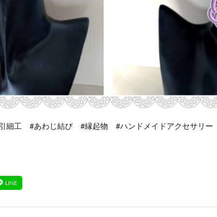
水引細工 #あわじ結び #縁起物 #ハンドメイドアクセサリー