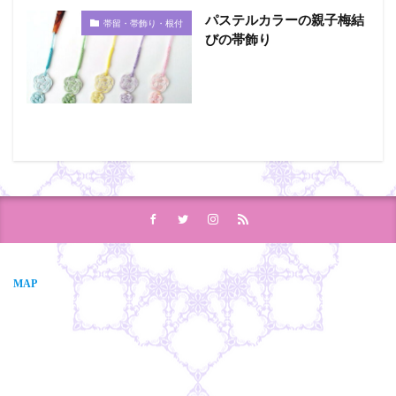
パステルカラーの親子梅結
帯留・帯飾り・根付
びの帯飾り
MAP