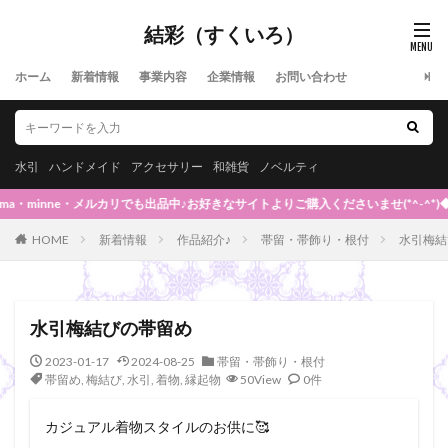
結彩（すくいろ）
ホーム
新着情報
事業内容
企業情報
お問い合わせ
水引
ハンドメイド
アクセサリー
和雑貨
ノベルティ
・minne・メルカリでも出品中♪お好きなサイトよりご購入くださいませ(*^-^*)◆
HOME
新着情報
作品紹介♪
帯留・帯飾り・根付
水引梅結
水引梅結びの帯留め
2023-01-17
2024-08-25
帯留・帯飾り・根付
帯留め
,
梅結び
,
水引
,
着物
,
縁起物
50View
0件
カジュアル着物スタイルのお供に🥰